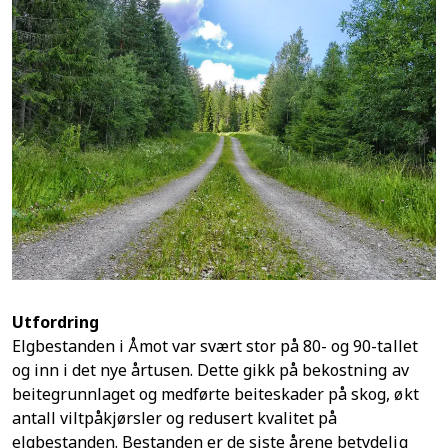
Utfordring
Elgbestanden i Åmot var svært stor på 80- og 90-tallet
og inn i det nye årtusen. Dette gikk på bekostning av
beitegrunnlaget og medførte beiteskader på skog, økt
antall viltpåkjørsler og redusert kvalitet på
elgbestanden. Bestanden er de siste årene betydelig