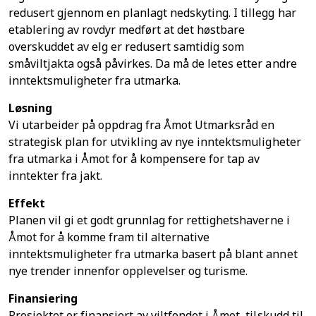
redusert gjennom en planlagt nedskyting. I tillegg har
etablering av rovdyr medført at det høstbare
overskuddet av elg er redusert samtidig som
småviltjakta også påvirkes. Da må de letes etter andre
inntektsmuligheter fra utmarka.
Løsning
Vi utarbeider på oppdrag fra Åmot Utmarksråd en
strategisk plan for utvikling av nye inntektsmuligheter
fra utmarka i Åmot for å kompensere for tap av
inntekter fra jakt.
Effekt
Planen vil gi et godt grunnlag for rettighetshaverne i
Åmot for å komme fram til alternative
inntektsmuligheter fra utmarka basert på blant annet
nye trender innenfor opplevelser og turisme.
Finansiering
Prosjektet er finansiert av viltfondet i Åmot, tilskudd til